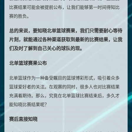
比赛结果可能会被提前公布，让我们能够第一时间得知比
赛的胜负。
总的来说，要知晓北单篮球赛果，我们只需要耐心等待
片刻，就能通过各种渠道获取到最新的比赛结果，让我
们及时了解到自己关心的球队的现。
北单篮球赛果公布
北单篮球作为一种备受瞩目的篮球博彩形式，吸引着众多
篮球爱好者的关注。在观赛的同时，很多人也对比赛结果
充满着期待。那么，究竟在北单篮球比赛结束后，多久才
能知晓比赛结果呢？
赛后直接知晓