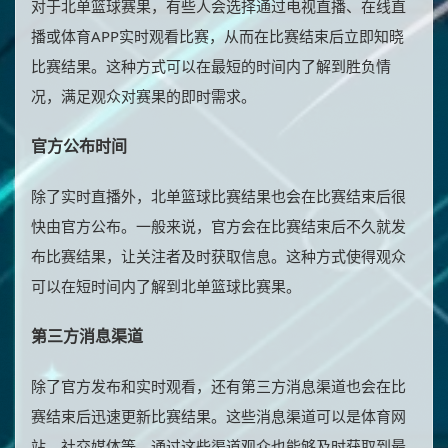
对于北单篮球赛果，有些人会选择通过电视直播、在线直
播或体育APP实时观看比赛，从而在比赛结束后立即知晓
比赛结果。这种方式可以在最短的时间内了解到胜负情
况，满足观众对赛果的即时需求。
官方公布时间
除了实时直播外，北单篮球比赛结果也会在比赛结束后很
快由官方公布。一般来说，官方会在比赛结束后不久就发
布比赛结果，让关注者及时获取信息。这种方式使得观众
可以在短时间内了解到北单篮球比赛果。
第三方消息渠道
除了官方发布和实时观看，还有第三方消息渠道也会在比
赛结束后迅速更新比赛结果。这些消息渠道可以是体育网
站、社交媒体等，通过这些渠道观众也能够及时获取到最