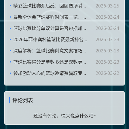
精彩篮球比赛观后感：回顾赛场瞬间与精彩表现
2026-03-25
最新全运会篮球赛程时间表一览：比赛安排及观赛指南
2026-03-24
篮球比赛比分单双计算是否包括加时赛？深入解析
2026-03-24
2026年菲律宾杯篮球比赛最新排名及赛程分析
2026-03-23
深度解析：篮球比赛创意文案技巧与策略指南
2026-03-23
篮球比赛得分是单数多还是双数更多？解析常见得分现象
2026-03-23
参加激动人心的篮球邀请赛赢取专属荣耀与奖品
2026-03-22
评论列表
还没有评论，快来说点什么吧~