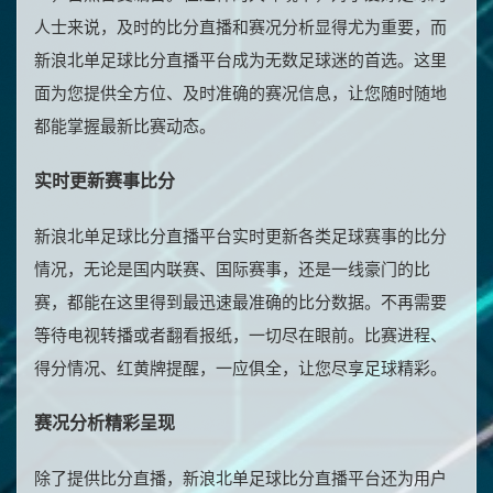
人士来说，及时的比分直播和赛况分析显得尤为重要，而
新浪北单足球比分直播平台成为无数足球迷的首选。这里
面为您提供全方位、及时准确的赛况信息，让您随时随地
都能掌握最新比赛动态。
实时更新赛事比分
新浪北单足球比分直播平台实时更新各类足球赛事的比分
情况，无论是国内联赛、国际赛事，还是一线豪门的比
赛，都能在这里得到最迅速最准确的比分数据。不再需要
等待电视转播或者翻看报纸，一切尽在眼前。比赛进程、
得分情况、红黄牌提醒，一应俱全，让您尽享足球精彩。
赛况分析精彩呈现
除了提供比分直播，新浪北单足球比分直播平台还为用户