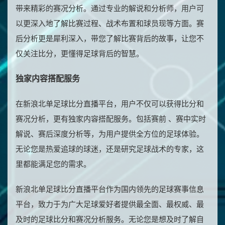
带来精彩的赛况分析。通过专业的解说和分析师，用户可
以更深入地了解比赛过程、战术布置和球员现等方面。赛
后分析更是犀利深入，带您了解比赛背后的故事，让您不
仅关注比分，更懂得足球背后的智慧。
独家内容搭配服务
在新浪北单足球比分直播平台，用户不仅可以获得比分和
赛况分析，更有独家内容搭配服务。包括赛前 、赛中实时
解说、赛后深度分析等，为用户提供全方位的足球体验。
无论您是热爱追球的球迷，还是研究足球战术的专家，这
里都能满足您的需求。
新浪北单足球比分直播平台作为国内领先的足球赛事信息
平台，致力于为广大足球爱好者提供最全面、最权威、最
及时的足球比分和赛况分析服务。无论您是想及时了解自