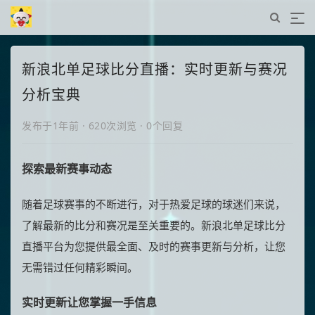
新浪北单足球比分直播：实时更新与赛况
分析宝典
发布于1年前
·
620次浏览
·
0个回复
探索最新赛事动态
随着足球赛事的不断进行，对于热爱足球的球迷们来说，
了解最新的比分和赛况是至关重要的。新浪北单足球比分
直播平台为您提供最全面、及时的赛事更新与分析，让您
无需错过任何精彩瞬间。
实时更新让您掌握一手信息