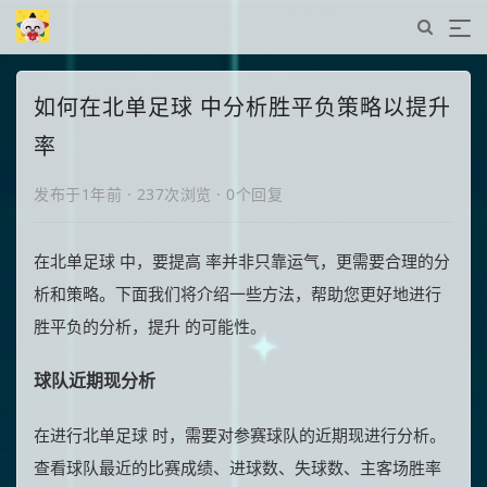
如何在北单足球 中分析胜平负策略以提升
率
发布于1年前
·
237次浏览
·
0个回复
在北单足球 中，要提高 率并非只靠运气，更需要合理的分
析和策略。下面我们将介绍一些方法，帮助您更好地进行
胜平负的分析，提升 的可能性。
球队近期现分析
在进行北单足球 时，需要对参赛球队的近期现进行分析。
查看球队最近的比赛成绩、进球数、失球数、主客场胜率