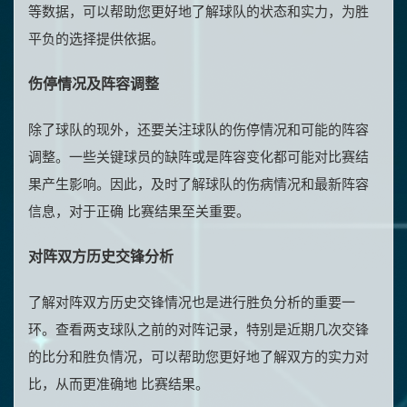
等数据，可以帮助您更好地了解球队的状态和实力，为胜
平负的选择提供依据。
伤停情况及阵容调整
除了球队的现外，还要关注球队的伤停情况和可能的阵容
调整。一些关键球员的缺阵或是阵容变化都可能对比赛结
果产生影响。因此，及时了解球队的伤病情况和最新阵容
信息，对于正确 比赛结果至关重要。
对阵双方历史交锋分析
了解对阵双方历史交锋情况也是进行胜负分析的重要一
环。查看两支球队之前的对阵记录，特别是近期几次交锋
的比分和胜负情况，可以帮助您更好地了解双方的实力对
比，从而更准确地 比赛结果。