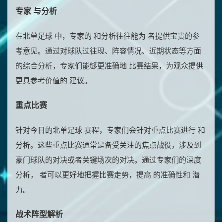
专家 与分析
在北单足球 中，专家的 和分析往往能为 者提供宝贵的参
考意见。通过对球队过往现、阵容情况、近期状态等方面
的综合分析，专家们能够更准确地 比赛结果，为观众提供
更具参考价值的 建议。
重点比赛
针对今日的北单足球 赛程，专家们会针对重点比赛进行 和
分析。这些重点比赛通常是备受关注的焦点战役，涉及到
豪门球队的对决或者关键场次的对决。通过专家们的深度
分析， 者可以更好地把握比赛走势，提高 的准确性和 潜
力。
战术阵型解析