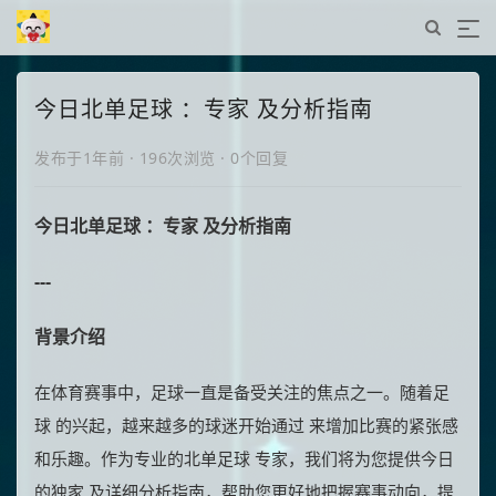
今日北单足球 ：专家 及分析指南
发布于1年前
·
196次浏览
·
0个回复
今日北单足球 ：专家 及分析指南
---
背景介绍
在体育赛事中，足球一直是备受关注的焦点之一。随着足
球 的兴起，越来越多的球迷开始通过 来增加比赛的紧张感
和乐趣。作为专业的北单足球 专家，我们将为您提供今日
的独家 及详细分析指南，帮助您更好地把握赛事动向，提