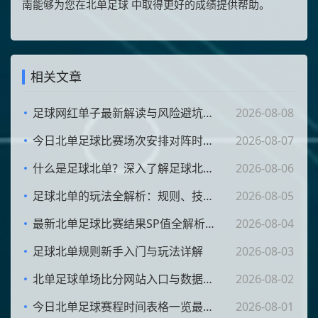
南能够为您在北单足球 中取得更好的成绩提供帮助。
相关文章
足球网红单子最新解读与风险避坑指南
2026-08-08
今日北单足球比赛场次安排对阵时间一览
2026-08-07
什么是足球北单？深入了解足球北单的基本概念与玩法解析
2026-08-06
足球北单的玩法全解析：规则、技巧与实用攻略
2026-08-05
最新北单足球比赛结果SP值全解析及赛果查询指南
2026-08-04
足球北单规则新手入门与玩法详解
2026-08-03
北单足球单场比分网站入口与数据查询指南
2026-08-02
今日北单足球赛程时间表格一览最新比赛资讯实时更新
2026-08-01