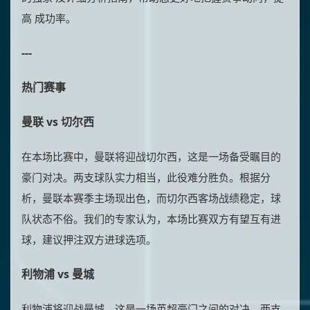
高 成功率。
---
热门赛事
曼联 vs 切尔西
在本场比赛中，曼联将迎战切尔西，这是一场备受瞩目的
豪门对决。两支球队实力相当，此役难分胜负。根据分
析，曼联本赛季主场现出色，而切尔西客场战绩稳定，球
队状态不俗。我们的专家认为，本场比赛双方有望互有进
球，建议押注双方进球选项。
利物浦 vs 曼城
利物浦将迎战曼城，这是一场英超豪门之间的对决。两支