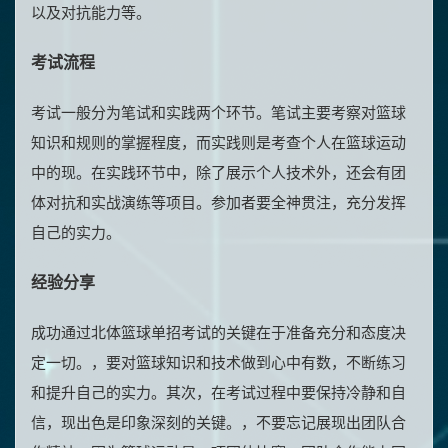
以及对抗能力等。
考试流程
考试一般分为笔试和实践两个环节。笔试主要考察对篮球
知识和规则的掌握程度，而实践则是考查个人在篮球运动
中的现。在实践环节中，除了展示个人技术外，还会有团
体对抗和实战演练等项目。参加者要全神贯注，充分发挥
自己的实力。
经验分享
成功通过北体篮球单招考试的关键在于准备充分和态度决
定一切。，要对篮球知识和技术做到心中有数，不断练习
和提升自己的实力。其次，在考试过程中要保持冷静和自
信，现出色是印象深刻的关键。，不要忘记展现出团队合