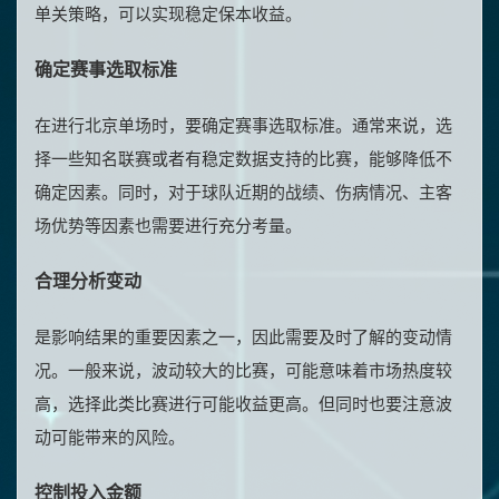
单关策略，可以实现稳定保本收益。
确定赛事选取标准
在进行北京单场时，要确定赛事选取标准。通常来说，选
择一些知名联赛或者有稳定数据支持的比赛，能够降低不
确定因素。同时，对于球队近期的战绩、伤病情况、主客
场优势等因素也需要进行充分考量。
合理分析变动
是影响结果的重要因素之一，因此需要及时了解的变动情
况。一般来说，波动较大的比赛，可能意味着市场热度较
高，选择此类比赛进行可能收益更高。但同时也要注意波
动可能带来的风险。
控制投入金额