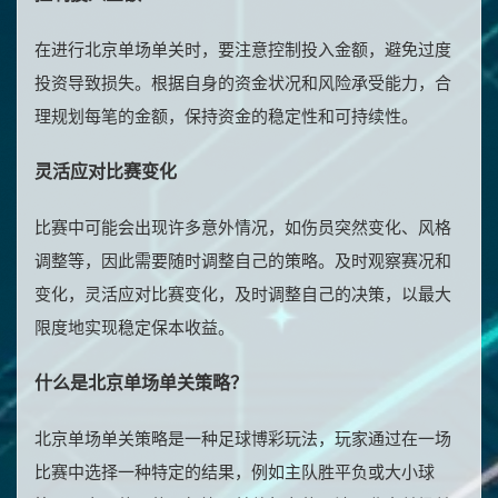
在进行北京单场单关时，要注意控制投入金额，避免过度
投资导致损失。根据自身的资金状况和风险承受能力，合
理规划每笔的金额，保持资金的稳定性和可持续性。
灵活应对比赛变化
比赛中可能会出现许多意外情况，如伤员突然变化、风格
调整等，因此需要随时调整自己的策略。及时观察赛况和
变化，灵活应对比赛变化，及时调整自己的决策，以最大
限度地实现稳定保本收益。
什么是北京单场单关策略？
北京单场单关策略是一种足球博彩玩法，玩家通过在一场
比赛中选择一种特定的结果，例如主队胜平负或大小球