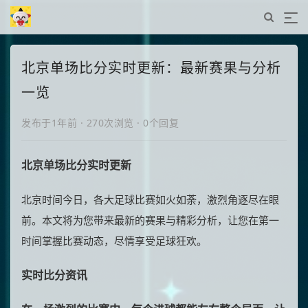
北京单场比分实时更新：最新赛果与分析
一览
发布于1年前
·
270次浏览
·
0个回复
北京单场比分实时更新
北京时间今日，各大足球比赛如火如荼，激烈角逐尽在眼
前。本文将为您带来最新的赛果与精彩分析，让您在第一
时间掌握比赛动态，尽情享受足球狂欢。
实时比分资讯