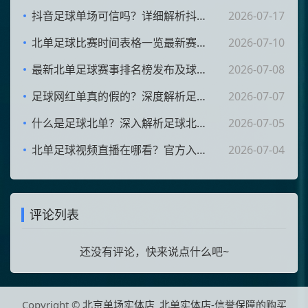
抖音足球单场可信吗？详细解析抖音足球单场真假及用户评价
2026-07-17
北单足球比赛时间表格一览最新赛程查询指南
2026-07-10
最新北单足球赛事排名榜发布及球队实力全面解析
2026-07-08
足球网红单真的假的？深度解析足球网红单准确性与可靠性
2026-07-07
什么是足球北单？深入解析足球北单的玩法与技巧
2026-07-05
北单足球视频直播在哪看？官方入口与观看渠道汇总
2026-07-04
评论列表
还没有评论，快来说点什么吧~
Copyright ©
北京单场实体店_北单实体店-信誉保障的购买