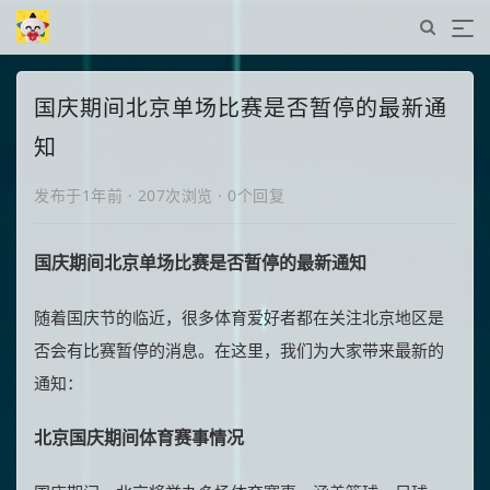
国庆期间北京单场比赛是否暂停的最新通
知
发布于1年前
·
207次浏览
·
0个回复
国庆期间北京单场比赛是否暂停的最新通知
随着国庆节的临近，很多体育爱好者都在关注北京地区是
否会有比赛暂停的消息。在这里，我们为大家带来最新的
通知：
北京国庆期间体育赛事情况