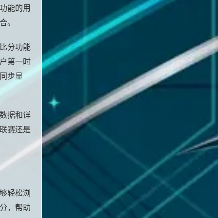
功能的用
合。
比分功能
户第一时
同步显
数据和详
联赛还是
够轻松浏
分，帮助