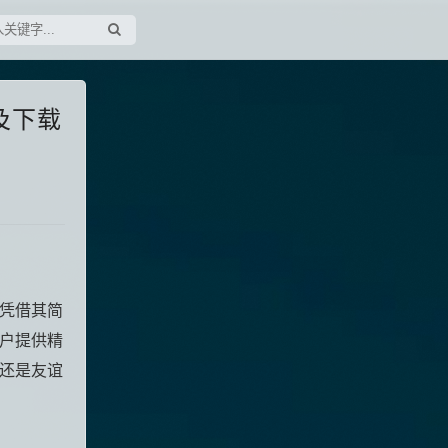
及下载
凭借其简
户提供精
还是友谊