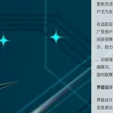
更新灵活
户尤为友
在追踪足
广受用户
间获得赛
示，助力
，旧版球
细赛况，
国内联赛
界面设计
界面设计
览各类比