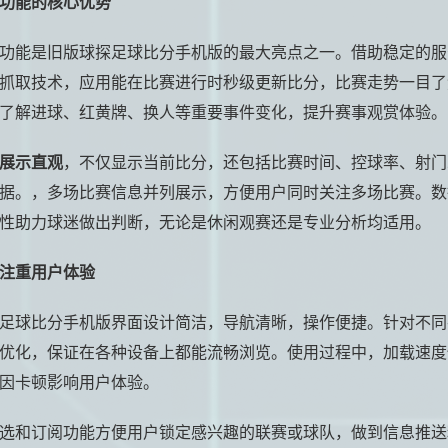
功能的核心优势
功能是旧版球探足球比分手机版的最大亮点之一。借助稳定的服
抓取技术，应用能在比赛进行时秒级更新比分，比赛走势一目了
了解进球、红黄牌、换人等重要事件变化，提升赛事观赏体验。
展示直观
，不仅显示当前比分，还包括比赛时间、控球率、射门
据。，多场比赛信息并列展示，方便用户同时关注多场比赛。数
性助力球迷做出判断，无论是休闲观赛还是专业分析均适用。
注重用户体验
足球比分手机版界面设计简洁，导航清晰，操作便捷。针对不同
优化，保证在各种设备上都能流畅浏览。使用过程中，加载速度
因卡顿影响用户体验。
选和订阅功能方便用户锁定感兴趣的联赛或球队，做到信息推送