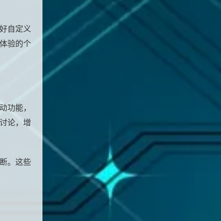
好自定义
体验的个
动功能，
讨论，增
断。这些