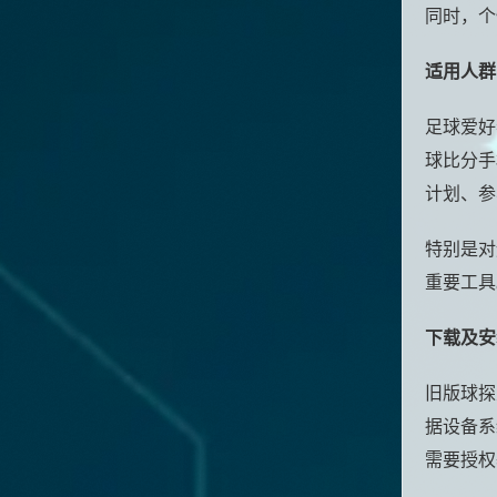
同时，个
适用人群
足球爱好
球比分手
计划、参
特别是对
重要工具
下载及安
旧版球探
据设备系
需要授权