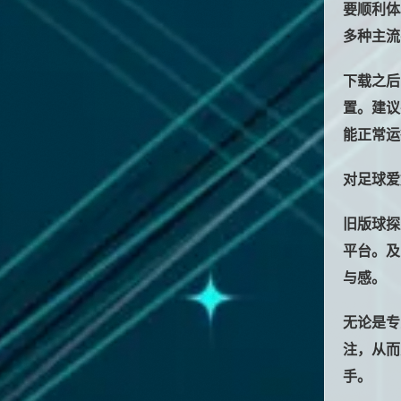
要顺利体
多种主流
下载之后
置。建议
能正常运
对足球爱
旧版球探
平台。及
与感。
无论是专
注，从而
手。