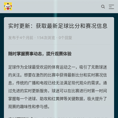
实时更新：获取最新足球比分和赛况信息
发布于4个月前
·
154次浏览
·
0个回复
随时掌握赛事动态，提升观赛体验
足球作为全球最受欢迎的体育运动之一，吸引了无数球迷
的关注。想要在激烈的比赛中获得最新比分和实时赛况信
息，传统的广播和电视已经无法满足现代观众的需求。通
过先进的实时更新服务，球迷可以在比赛进行时第一时间
掌握每一个进球、助攻和红黄牌等关键数据，极大提升了
观赛的趣味性和参与感。