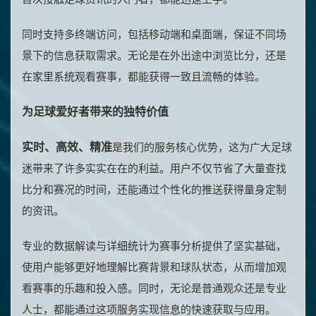
同时支持多终端访问，包括移动端和桌面端，保证不同场
景下的信息获取需求。无论是在外出途中浏览比分，还是
在家里系统观看赛事，都能获得一致且流畅的体验。
为足球爱好者带来的独特价值
实时、高效、精准
是我们的服务核心优势，这为广大足球
迷带来了许多实实在在的利益。用户不仅节省了大量查找
比分和赛况的时间，还能通过个性化的推送获得量身定制
的资讯。
专业的数据解读与详细统计为赛事分析提供了坚实基础，
使用户能够更好地理解比赛背景和球队状态，从而增加观
看赛事的乐趣和投入感。同时，无论是普通观众还是专业
人士，都能通过这项服务实现信息的快速获取与应用。