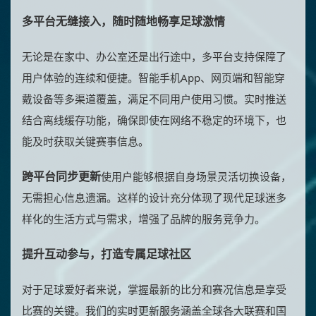
多平台无缝接入，随时随地畅享足球激情
无论是在家中、办公室还是出行途中，多平台支持保障了
用户体验的连续和便捷。智能手机App、网页端和智能穿
戴设备等多渠道覆盖，满足不同用户使用习惯。实时推送
结合离线缓存功能，确保即使在网络不稳定的环境下，也
能及时获取关键赛事信息。
跨平台同步更新
使用户能够根据自身场景灵活切换设备，
无需担心信息遗漏。这样的设计充分体现了现代足球迷多
样化的生活方式与需求，增强了品牌的服务竞争力。
提升互动参与，打造专属足球社区
对于足球爱好者来说，掌握最新的比分和赛况信息是享受
比赛的关键。我们的实时更新服务涵盖全球各大联赛和国