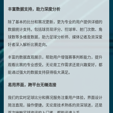
丰富数据支持，助力深度分析
除了基本的比分和赛况更新，更为专业的用户提供详细的
数据统计支持。包括球员现评分、控球率、射门次数、角
球数等多维度数据，助力足球分析师、媒体记者及资深爱
好者深入解析比赛走向。
丰富的数据直观展示，帮助用户增强赛事判断能力，提升
观看比赛的专业感受。无论是工作需求还是兴趣爱好，都
能通过强大的数据支持获得极大满足。
易用界面，跨平台无缝连接
我们的实时足球比分和赛况服务注重用户体验，界面设计
简洁直观，操作便捷。无论是技术熟练的资深球迷，还是
首次接触足球资讯的入门者，都能迅速上手。