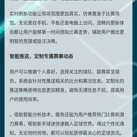
实时刷新功能让现场氛围更加真实，仿佛置身于比赛场
馆。无论是在手机、平板还是电脑上访问，流畅的更新体
验都让用户能够第一时间感知比赛走势，辅助用户做出更
明智的竞猜或投注决策。
智能推送，定制专属赛事动态
用户可以根据个人喜好，选择关注的球队、联赛甚至球
员，系统会针对性推送相关的比分和赛况信息。定制化的
推送策略使得信息更加精准，避免无谓信息干扰，提高用
户的使用效率。
，借助智能分析技术，服务还能为用户推荐热门比赛和潜
力赛事，帮助新手球迷快速融入足球世界。通过个性化通
知，无论何时何地，都可以轻松获得最关心的足球资讯。