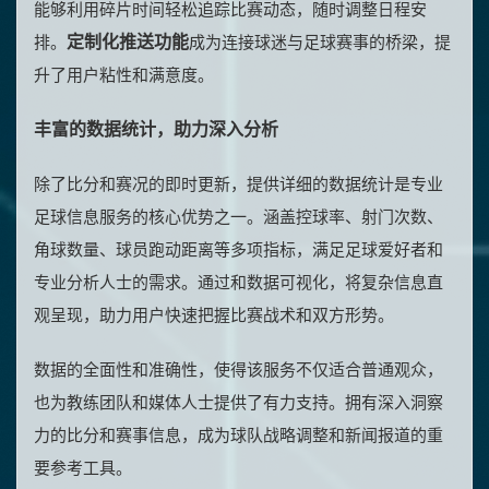
能够利用碎片时间轻松追踪比赛动态，随时调整日程安
定制化推送功能
排。
成为连接球迷与足球赛事的桥梁，提
升了用户粘性和满意度。
丰富的数据统计，助力深入分析
除了比分和赛况的即时更新，提供详细的数据统计是专业
足球信息服务的核心优势之一。涵盖控球率、射门次数、
角球数量、球员跑动距离等多项指标，满足足球爱好者和
专业分析人士的需求。通过和数据可视化，将复杂信息直
观呈现，助力用户快速把握比赛战术和双方形势。
数据的全面性和准确性，使得该服务不仅适合普通观众，
也为教练团队和媒体人士提供了有力支持。拥有深入洞察
力的比分和赛事信息，成为球队战略调整和新闻报道的重
要参考工具。