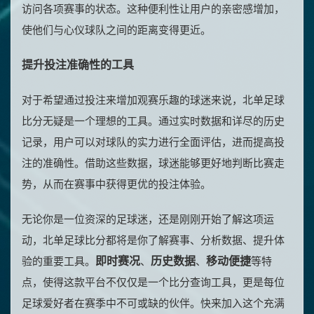
访问各项赛事的状态。这种便利性让用户的亲密感增加，
使他们与心仪球队之间的距离变得更近。
提升投注准确性的工具
对于希望通过投注来增加观赛乐趣的球迷来说，北单足球
比分无疑是一个理想的工具。通过实时数据和详尽的历史
记录，用户可以对球队的实力进行全面评估，进而提高投
注的准确性。借助这些数据，球迷能够更好地判断比赛走
势，从而在赛事中获得更优的投注体验。
无论你是一位资深的足球迷，还是刚刚开始了解这项运
动，北单足球比分都将是你了解赛事、分析数据、提升体
即时赛况
历史数据
移动便捷
验的重要工具。
、
、
等特
点，使得这款平台不仅仅是一个比分查询工具，更是每位
足球爱好者在赛季中不可或缺的伙伴。快来加入这个充满