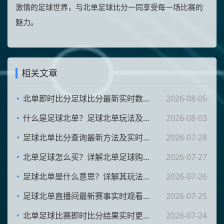
激情的足球世界，与北单足球比分一同享受每一场比赛的
魅力。
相关文章
北单即时比分足球比分最新实时数据查询与分析
2026-08-05
什么是足球北单？足球北单玩法及规则详细解析
2026-08-03
足球北单比分查询最新方法及实时比分数据获取指南
2026-07-28
北单足球怎么买？详解北单足球购买流程与技巧
2026-07-27
足球北单是什么意思？详解其玩法与技巧助你赢得精彩比赛！
2026-07-26
足球北单直播间最新赛事实时观看与精彩赛事分析指南
2026-07-25
北单足球比赛即时比分结果实时更新与赛果数据查询
2026-07-24