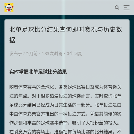
北单足球比分结果查询即时赛况与历史数
据
发布于2个月前
·
133次浏览
·
0个回复
实时掌握北单足球比分结果
随着体育赛事的全球化，各类足球比赛日益成为体育迷关
注的焦点。对于很多热爱投注的球迷而言，实时查询北单
足球比分结果已经成为日常生活的一部分。北单投注是由
中国体育彩票官方推出的一种投注方式，凭借其简便的操
作步骤和丰富的足球赛事选择，吸引了大批粉丝的投入。
在瞬息万变的赛场上，准确把握每场比赛的比分结果，不