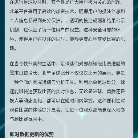
在进行足球投注时，安全性是广大用户极为关心的问题。
北单平台采用了高效的加密技术，确保用户的投注信息和
个人信息都得到充分保护。，透明的投注规则和结果公示
机制，也保证了每一位用户的权益。这种安全可靠的环
境，使得用户在投注的同时，能够更安心地享受比赛的乐
趣。
在当今快节奏的生活中，足球迷们对即刻知晓比赛进展的
需求日益增长。北单足球比分不仅仅是比分的展示，更是
一种全面的赛况追踪与分析工具。利用北单足球比分，球
迷能够快速获取比赛的实时信息，无论是进球、黄牌还是
换人等动态变化，都可以在短时间内掌握。这种便利性对
观看比赛的体验提升显著，让每一位观众都能更深入地参
与到比赛氛围中。
即时数据更新的优势