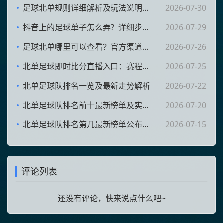
足球北单规则详细解析及玩法说明最新官方规定详解
2026-07-30
抖音上的足球单子怎么弄？详细步骤与技巧解析指南
2026-07-29
足球北单哪里可以查看？官方渠道与APP指南
2026-07-26
北单足球即时比分直播入口：赛程查询与数据分析
2026-07-25
北单足球队排名一览及最新走势解析
2026-07-22
北单足球队排名前十最新榜单及实力对比解析
2026-07-20
北单足球队排名第几最新榜单公布及排名变化解析
2026-07-15
评论列表
还没有评论，快来说点什么吧~