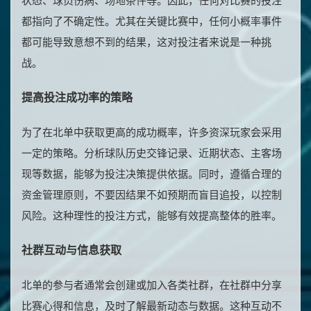
状态、球员伤病、场地条件等。因此，任何对比赛的投注
都指向了不确定性。尤其在关键比赛中，任何小概率事件
都可能导致意想不到的结果，这对投注者来说是一种挑
战。
提高投注成功率的策略
为了在北单中获取更高的成功概率，许多资深玩家会采用
一定的策略。分析球队历史交锋记录、近期状态、主客场
现等数据，能够为投注决策提供依据。同时，遵循合理的
资金管理原则，不要因结果不如预期而盲目追投，以控制
风险。这种理性的投注方式，能够有效提高整体的胜率。
社群互动与信息获取
北单的参与者通常会创建或加入各类社群，在社群中分享
比赛心得和信息，及时了解最新动态与数据。这种互动不