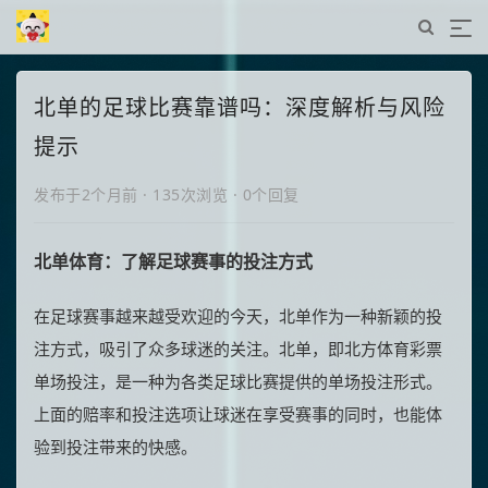
北单的足球比赛靠谱吗：深度解析与风险
提示
发布于2个月前
·
135次浏览
·
0个回复
北单体育：了解足球赛事的投注方式
在足球赛事越来越受欢迎的今天，北单作为一种新颖的投
注方式，吸引了众多球迷的关注。北单，即北方体育彩票
单场投注，是一种为各类足球比赛提供的单场投注形式。
上面的赔率和投注选项让球迷在享受赛事的同时，也能体
验到投注带来的快感。