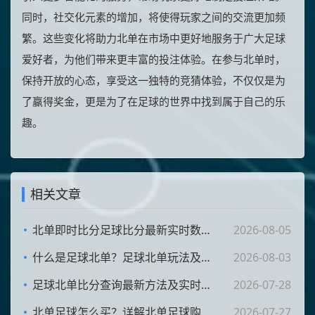
同时，社交化元素的增加，将使得玩家之间的交流更加频
繁。这些变化将助力北单在市场中更好地服务于广大足球
爱好者，为他们带来更丰富的投注体验。在参与北单时，
保持开放的心态，享受这一独特的竞猜体验，不仅仅是为
了赢得奖金，更是为了在足球的世界中找到属于自己的乐
趣。
相关文章
北单即时比分足球比分最新实时数据查询与分析
2026-08-05
什么是足球北单？足球北单玩法及规则详细解析
2026-08-03
足球北单比分查询最新方法及实时比分数据获取指南
2026-07-28
北单足球怎么买？详解北单足球购买流程与技巧
2026-07-27