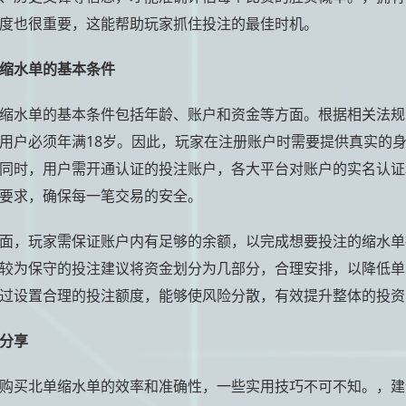
度也很重要，这能帮助玩家抓住投注的最佳时机。
缩水单的基本条件
缩水单的基本条件包括年龄、账户和资金等方面。根据相关法规
用户必须年满18岁。因此，玩家在注册账户时需要提供真实的
同时，用户需开通认证的投注账户，各大平台对账户的实名认证
要求，确保每一笔交易的安全。
面，玩家需保证账户内有足够的余额，以完成想要投注的缩水单
较为保守的投注建议将资金划分为几部分，合理安排，以降低单
过设置合理的投注额度，能够使风险分散，有效提升整体的投资
分享
购买北单缩水单的效率和准确性，一些实用技巧不可不知。，建