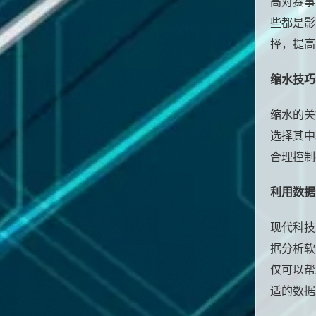
高对赛事
些都是影
择，提高
缩水技巧
缩水的关
选择其中
合理控制
利用数据
现代科技
据分析软
仅可以帮
适的数据