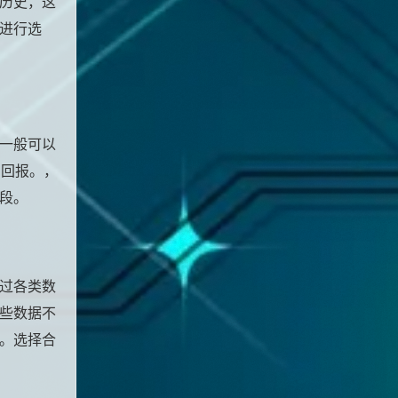
历史，这
进行选
一般可以
的回报。，
段。
过各类数
些数据不
。选择合