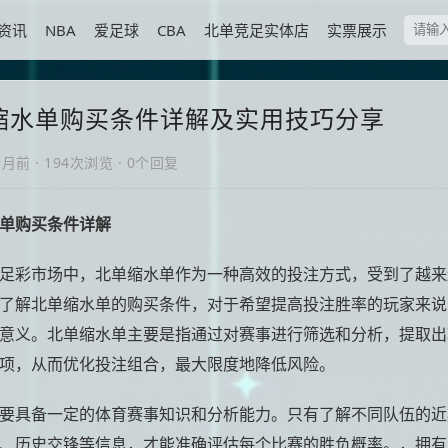
资讯
NBA
爱足球
CBA
北单竞足实体店
实票展示
缩水单购买条件详解及实用技巧分享
个月前
·
194次浏览
·
0个回复
单购买条件详解
足彩市场中，北单缩水单作为一种高效的投注方式，受到了越来
了解北单缩水单的购买条件，对于希望提高投注胜率的玩家来说
意义。北单缩水单主要是指通过对赛事进行筛选和分析，提取出
项，从而优化投注组合，最大限度地降低风险。
要具备一定的体育赛事知识和分析能力。只有了解不同队伍的近
、历史交锋等信息，才能准确评估每个比赛的胜负概率。，拥有