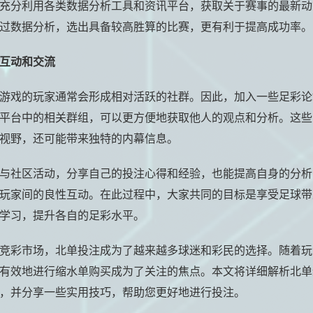
充分利用各类数据分析工具和资讯平台，获取关于赛事的最新动
过数据分析，选出具备较高胜算的比赛，更有利于提高成功率。
互动和交流
游戏的玩家通常会形成相对活跃的社群。因此，加入一些足彩论
平台中的相关群组，可以更方便地获取他人的观点和分析。这些
视野，还可能带来独特的内幕信息。
与社区活动，分享自己的投注心得和经验，也能提高自身的分析
玩家间的良性互动。在此过程中，大家共同的目标是享受足球带
学习，提升各自的足彩水平。
竞彩市场，北单投注成为了越来越多球迷和彩民的选择。随着玩
有效地进行缩水单购买成为了关注的焦点。本文将详细解析北单
，并分享一些实用技巧，帮助您更好地进行投注。