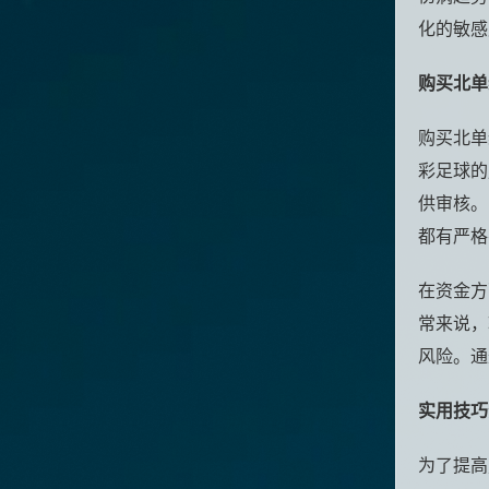
化的敏感
购买北单
购买北单
彩足球的
供审核。
都有严格
在资金方
常来说，
风险。通
实用技巧
为了提高